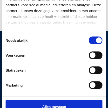
partners voor social media, adverteren en analyse. Deze
partners kunnen deze gegevens combineren met andere
informatie die u aan ze heeft verstrekt of die ze hebben
verzameld op basis van uw gebruik van hun services.
Toestemmingsselectie
Noodzakelijk
BigBird
Voorkeuren
Displays
Volg ons
Contact
BigBird Kiosk
Statistieken
T 06 27 17 19 32
BigBird Deluxe
E
BigBird Mobiel
Marketing
info@bigbirddisplays.nl
BigBird
Wanddisplay
Bezoekadres
BigBird Etalage
Alles toestaan