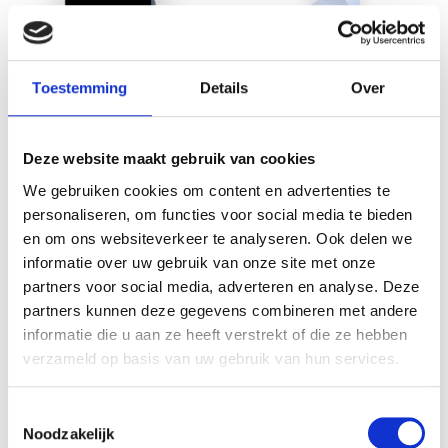
Toestemming
Details
Over
Bigbird Deluxe
Bigbird Kiosk
€
1.295,00
-
€
2.435,00
€
1.650,00
-
€
2.290,00
Deze website maakt gebruik van cookies
We gebruiken cookies om content en advertenties te
In winkelwagen
In winkelwagen
personaliseren, om functies voor social media te bieden
en om ons websiteverkeer te analyseren. Ook delen we
informatie over uw gebruik van onze site met onze
partners voor social media, adverteren en analyse. Deze
partners kunnen deze gegevens combineren met andere
informatie die u aan ze heeft verstrekt of die ze hebben
verzameld op basis van uw gebruik van hun services.
Toestemmingsselectie
Noodzakelijk