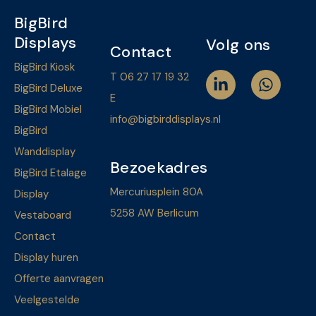
BigBird
Displays
Volg ons
Contact
BigBird Kiosk
T 06 27 17 19 32
BigBird Deluxe
E
BigBird Mobiel
info@bigbirddisplays.nl
BigBird
Wanddisplay
Bezoekadres
BigBird Etalage
Mercuriusplein 80A
Display
5258 AW Berlicum
Vestaboard
Contact
Display huren
Offerte aanvragen
Veelgestelde