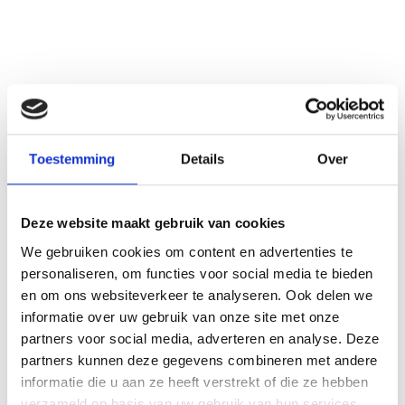
Toestemming
Details
Over
Deze website maakt gebruik van cookies
Veelgestelde vragen
We gebruiken cookies om content en advertenties te
personaliseren, om functies voor social media te bieden
en om ons websiteverkeer te analyseren. Ook delen we
informatie over uw gebruik van onze site met onze
partners voor social media, adverteren en analyse. Deze
Hoe lang kan ik een display huren?
partners kunnen deze gegevens combineren met andere
informatie die u aan ze heeft verstrekt of die ze hebben
Onze Displays zijn flexibel te huur: voor één dag,
verzameld op basis van uw gebruik van hun services.